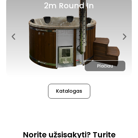
2m Round In
Plačiau
Katalogas
Norite užsisakyti? Turite