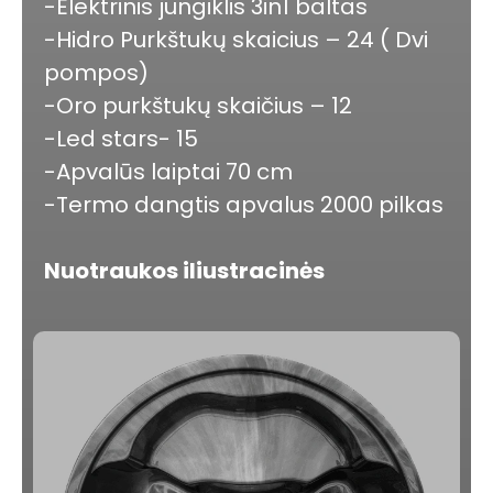
-Elektrinis jungiklis 3in1 baltas
-Hidro Purkštukų skaicius – 24 ( Dvi
pompos)
-Oro purkštukų skaičius – 12
-Led stars- 15
-Apvalūs laiptai 70 cm
-Termo dangtis apvalus 2000 pilkas
Nuotraukos iliustracinės