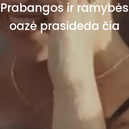
Prabangos ir ramybės
oazė prasideda čia