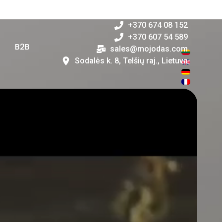
+370 646 83 947
+370 674 08 152
+370 607 54 589
i
B2B
sales@mojodas.com
Sodalės k. 8, Telšių raj., Lietuva