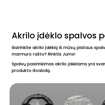
Akrilo įdėklo spalvos 
Išsirinkite akrilo įdėklą iš mūsų plataus spal
marmuro rašto? Rinktis Jums!
Spalvų pasirinkimas akrilo įdėklams yra svarb
produkto išvaizdą.