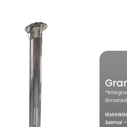
Gran
*Integru
Išmatavi
Išsirink
šeimai –