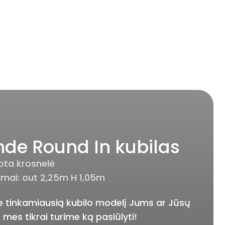
de Round In kubilas
ota krosnelė
mai: out 2,25m H 1,05m
ite tinkamiausią kubilo modelį Jums ar Jūsų
 mes tikrai turime ką pasiūlyti!