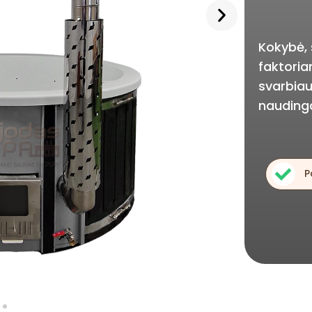
Kokybė, 
faktoriam
svarbiau
naudinga
P