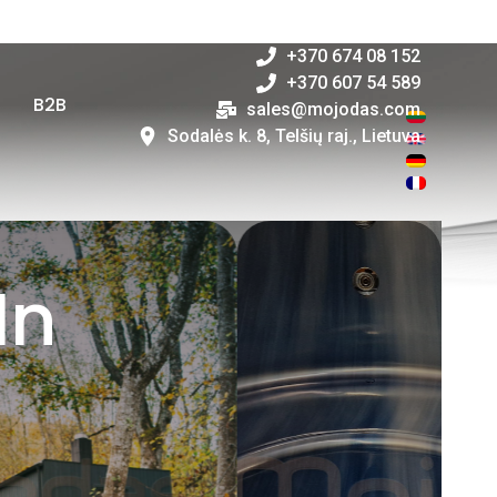
+370 646 83 947
+370 674 08 152
+370 607 54 589
i
B2B
sales@mojodas.com
Sodalės k. 8, Telšių raj., Lietuva
In