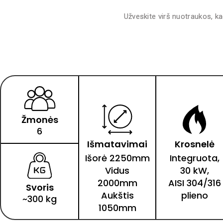
Užveskite virš nuotraukos, kad
Žmonės
6
Išmatavimai
Krosnelė
Išorė 2250mm
Integruota,
Vidus
30 kW,
2000mm
AISI 304/316
Svoris
Aukštis
plieno
~300 kg
1050mm