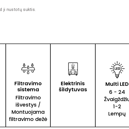
 ji nustotų suktis.
Filtravimo
Elektrinis
Multi LED
sistema
šildytuvas
6 - 24
Filtravimo
Žvaigždži
išvestys /
1-2
Montuojama
Lempų
filtravimo dežė