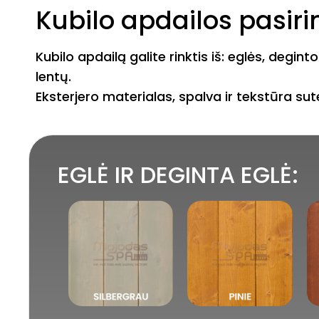
Kubilo apdailos pasir
Kubilo apdailą galite rinktis iš: eglės, degi
lentų.
Eksterjero materialas, spalva ir tekstūra su
EGLĖ IR DEGINTA EGLĖ: