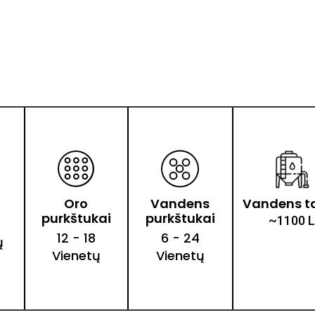
Oro
Vandens
Vandens t
purkštukai
purkštukai
~1100 L
12 - 18
6 - 24
ų
Vienetų
Vienetų