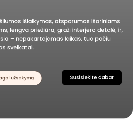
šilumos išlaikymas, atsparumas išoriniams
s, lengva priežiūra, graži interjero detalė, ir,
sia – nepakartojamas laikas, tuo pačiu
s sveikatai.
Susisiekite dabar
agal užsakymą