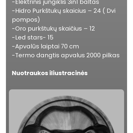
-Elektrinis jungiklis 3in1 baltas
-Hidro Purkštukų skaicius – 24 ( Dvi
pompos)
-Oro purkštukų skaičius – 12
-Led stars- 15
-Apvalūs laiptai 70 cm
-Termo dangtis apvalus 2000 pilkas
Nuotraukos iliustracinės