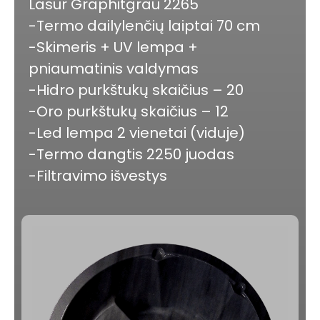
Lasur Graphitgrau 2265
-Termo dailylenčių laiptai 70 cm
-Skimeris + UV lempa +
pniaumatinis valdymas
-Hidro purkštukų skaičius – 20
-Oro purkštukų skaičius – 12
-Led lempa 2 vienetai (viduje)
-Termo dangtis 2250 juodas
-Filtravimo išvestys