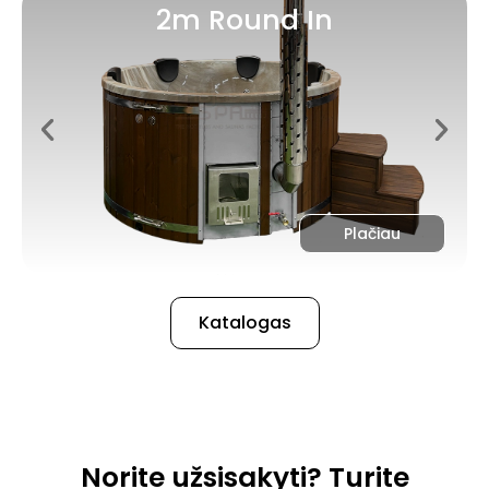
2m Round In
Plačiau
Katalogas
Norite užsisakyti? Turite