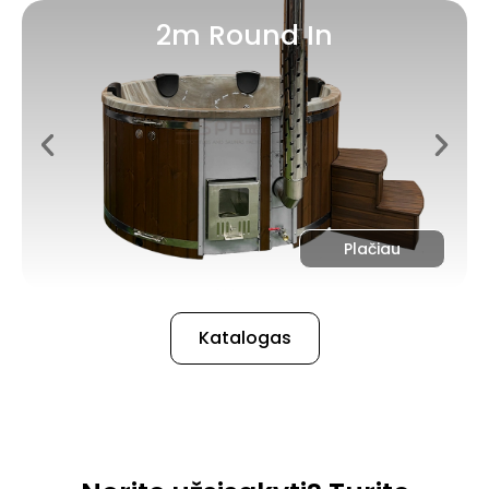
2m Round In
Plačiau
Katalogas