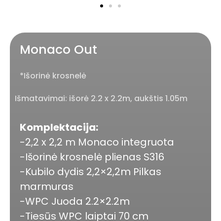
Monaco Out
*Išorinė krosnelė
Išmatavimai: išorė 2.2 x 2.2m, aukštis 1.05m
Komplektacija:
-2,2 x 2,2 m Monaco integruota
-Išorinė krosnelė plienas S316
-Kubilo dydis 2,2×2,2m Pilkas
marmuras
-WPC Juoda 2.2×2.2m
-Tiesūs WPC laiptai 70 cm