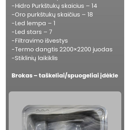
-Hidro Purkštukų skaicius – 14
-Oro purkštukų skaičius – 18
-Led lempa – 1
-Led stars – 7
-Filtravimo išvestys
-Termo dangtis 2200×2200 juodas
-Stiklinių laikiklis
Brokas – taškeliai/spuogeliai įdėkle