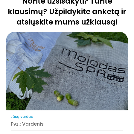
Norite užsisakyti? Turite
klausimų? Užpildykite anketą ir
atsiųskite mums užklausą!
Jūsų vardas