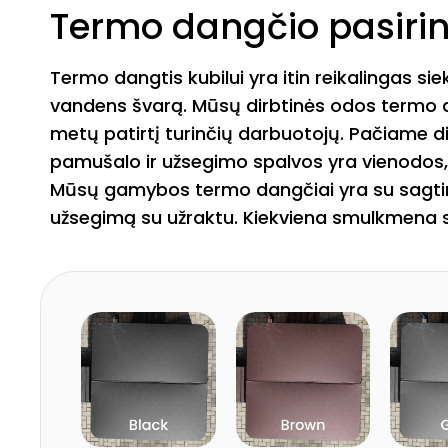
Termo dangčio pasiri
Termo dangtis kubilui yra itin reikalingas s
vandens švarą. Mūsų dirbtinės odos termo d
metų patirtį turinčių darbuotojų. Pačiame d
pamušalo ir užsegimo spalvos yra vienodos,
Mūsų gamybos termo dangčiai yra su sagti
užsegimą su užraktu. Kiekviena smulkmena s