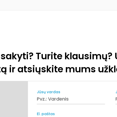
isakyti? Turite klausimų? 
ą ir atsiųskite mums užk
Jūsų vardas
El. paštas