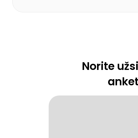
Norite užs
anket