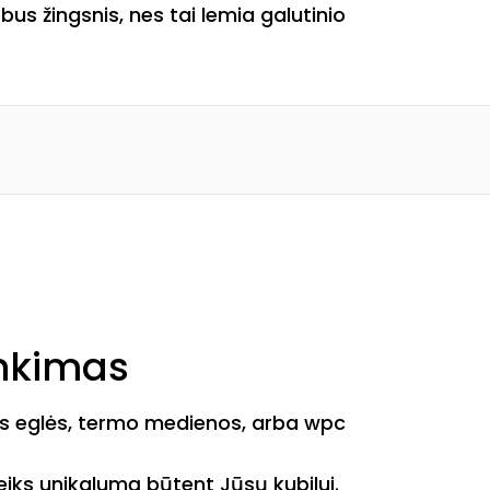
us žingsnis, nes tai lemia galutinio
inkimas
ntos eglės, termo medienos, arba wpc
teiks unikalumą būtent Jūsų kubilui.