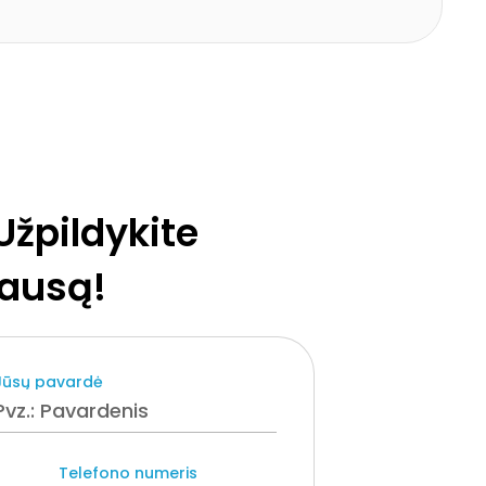
Užpildykite
lausą!
Jūsų pavardė
Telefono numeris