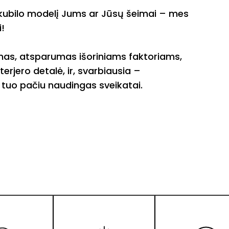
ą kubilo modelį Jums ar Jūsų šeimai – mes
i!
ymas, atsparumas išoriniams faktoriams,
nterjero detalė, ir, svarbiausia –
tuo pačiu naudingas sveikatai.