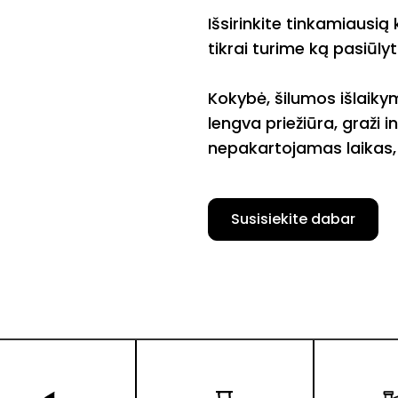
Išsirinkite tinkamiausi
tikrai turime ką pasiūlyt
Kokybė, šilumos išlaik
lengva priežiūra, graži i
nepakartojamas laikas, 
Susisiekite dabar