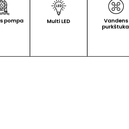
s pompa
Vandens
Multi LED
purkštuka