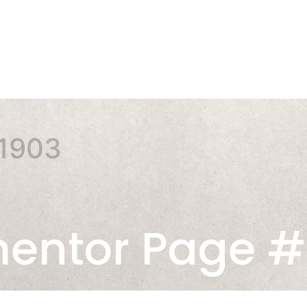
Pagrindinis
Apie mus
Katalogas
Kontakta
#1903
mentor Page #