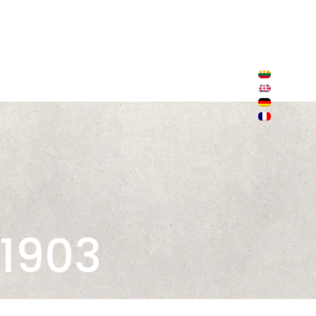
+370 646 83 947
+370 674 08 152
+370 607 54 589
i
B2B
sales@mojodas.com
Sodalės k. 8, Telšių raj., Lietuva
1903