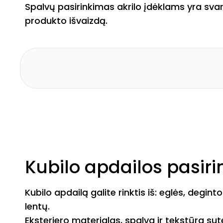
Spalvų pasirinkimas akrilo įdėklams yra svarb
produkto išvaizdą.
Kubilo apdailos pasir
Kubilo apdailą galite rinktis iš: eglės, degi
lentų.
Eksterjero materialas, spalva ir tekstūra su