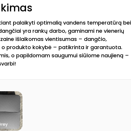
nkimas
iekiant palaikyti optimalią vandens temperatūrą bei
angčiai yra rankų darbo, gaminami ne vienerių
izaine išlaikomas vientisumas – dangčio,
 o produkto kokybė – patikrinta ir garantuota.
mis, o papildomam saugumui siūlome naujieną –
varbi!