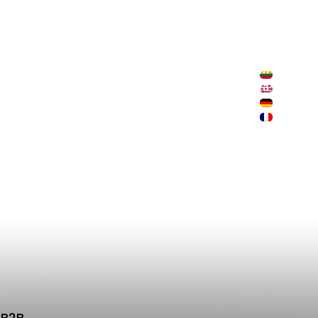
+370 646 83 947
+370 674 08 152
+370 607 54 589
i
B2B
sales@mojodas.com
Sodalės k. 8, Telšių raj., Lietuva
B2B