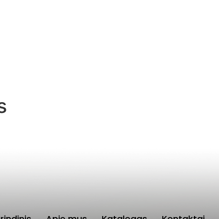
Pagrindinis
Apie mus
Katalogas
Kontakta
s
rindinis
Apie mus
Katalogas
Kontaktai