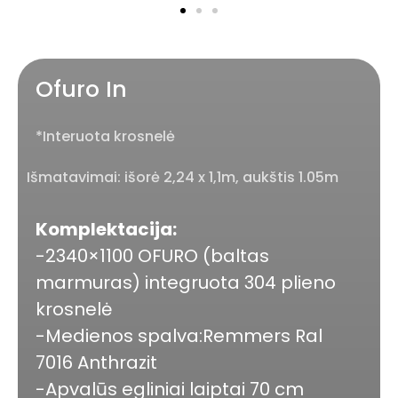
Ofuro In
*Interuota krosnelė
Išmatavimai: išorė 2,24 x 1,1m, aukštis 1.05m
Komplektacija:
-2340×1100 OFURO (baltas
marmuras) integruota 304 plieno
krosnelė
-Medienos spalva:Remmers Ral
7016 Anthrazit
-Apvalūs egliniai laiptai 70 cm