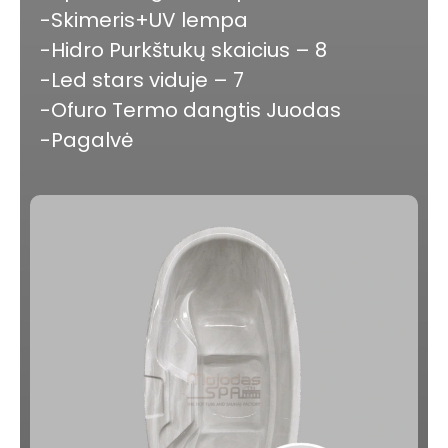
-Skimeris+UV lempa
-Hidro Purkštukų skaicius – 8
-Led stars viduje – 7
-Ofuro Termo dangtis Juodas
-Pagalvė